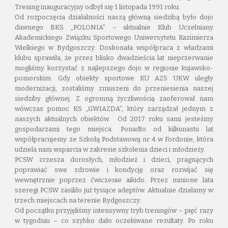
Trening inauguracyjny odbył się 1 listopada 1991 roku.
Od rozpoczęcia działalności naszą główną siedzibą było dojo
dawnego BKS „POLONIA” – aktualnie Klub Uczelniany
Akademickiego Związku Sportowego Uniwersytetu Kazimierza
Wielkiego w Bydgoszczy. Doskonała współpraca z władzami
klubu sprawiła, że przez blisko dwadzieścia lat nieprzerwanie
mogliśmy korzystać z najlepszego dojo w regionie kujawsko-
pomorskim. Gdy obiekty sportowe KU AZS UKW uległy
modernizacji, zostaliśmy zmuszeni do przeniesienia naszej
siedziby głównej. Z ogromną życzliwością zaoferował nam
wówczas pomoc KS „GWIAZDA”, który zarządzał jednym z
naszych aktualnych obiektów. Od 2017 roku sami jesteśmy
gospodarzami tego miejsca. Ponadto od kilkunastu lat
współpracujemy ze Szkołą Podstawową nr 4 w Fordonie, która
udziela nam wsparcia w zakresie szkolenia dzieci i młodzieży.
PCSW zrzesza dorosłych, młodzież i dzieci, pragnących
poprawiać swe zdrowie i kondycję oraz rozwijać się
wewnętrznie poprzez ćwiczenie aikido. Przez minione lata
szeregi PCSW zasiliło już tysiące adeptów. Aktualnie działamy w
trzech miejscach na terenie Bydgoszczy.
Od początku przyjęliśmy intensywny tryb treningów – pięć razy
w tygodniu – co szybko dało oczekiwane rezultaty. Po roku