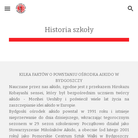
Skip to main content
Skip to navigation
Historia szkoły
KILKA FAKTÓW O POWSTANIU OŚRODKA AIKIDO W
BYDGOSZCZY
Nauczane przez nas aikido, zgodne jest z przekazem Hirokazu
Kobayashi sensei, który był bezpośrednim uczniem twórcy
aikido - Morihei Ueshiby i poświecił wiele lat życia na
zaszczepianie idei aikido w Europie.
Bydgoski ośrodek aikido powstał w 1991 roku i istnieje
nieprzerwanie do dnia dzisiejszego, wkraczając tegorocznym
sezonem w 29. sezon szkoleniowy. Początkowo działał jako
Stowarzyszenie Miłośników Aikido, a obecnie (od lutego 2001
roku) jako Pomorskie Centrum Sztuk Walki w Bydgoszczy.