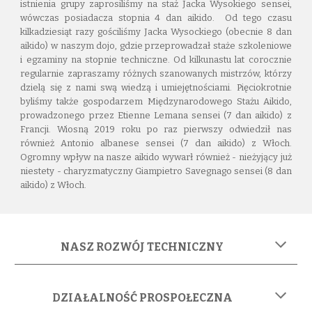
istnienia grupy zaprosiliśmy na staż Jacka Wysokiego sensei,
wówczas posiadacza stopnia 4 dan aikido. Od tego czasu
kilkadziesiąt razy gościliśmy Jacka Wysockiego (obecnie 8 dan
aikido) w naszym dojo, gdzie przeprowadzał staże szkoleniowe
i egzaminy na stopnie techniczne. Od kilkunastu lat corocznie
regularnie zapraszamy różnych szanowanych mistrzów, którzy
dzielą się z nami swą wiedzą i umiejętnościami. Pięciokrotnie
byliśmy także gospodarzem Międzynarodowego Stażu Aikido,
prowadzonego przez Etienne Lemana sensei (7 dan aikido) z
Francji. Wiosną 2019 roku po raz pierwszy odwiedził nas
również Antonio albanese sensei (7 dan aikido) z Włoch.
Ogromny wpływ na nasze aikido wywarł również - nieżyjący już
niestety - charyzmatyczny Giampietro Savegnago sensei (8 dan
aikido) z Włoch.
NASZ
ROZWÓJ TECHNICZNY
DZIAŁALNOŚĆ PROSPOŁECZNA