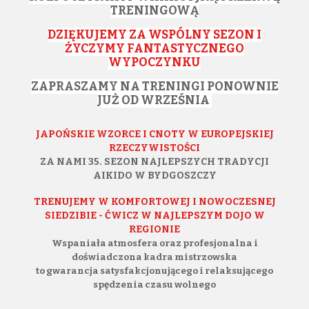
TRENINGOWĄ
DZIĘKUJEMY ZA WSPÓLNY SEZON I
ŻYCZYMY FANTASTYCZNEGO
WYPOCZYNKU
ZAPRASZAMY NA TRENINGI PONOWNIE
JUŻ OD WRZEŚNIA
J
APOŃSKIE WZORCE I CNOTY W EUROPEJSKIEJ
RZECZYWISTOŚCI
ZA NAMI 35. SEZON
NAJLEPSZYCH TRADYCJI
AIKIDO W BYDGOSZCZY
TRENUJEMY W KOMFORTOWEJ I NOWOCZESNEJ
SIEDZIBIE - ĆWICZ W NAJLEPSZYM DOJO W
REGIONIE
Wspaniała atmosfera oraz profesjonalna i
doświadczona kadra mistrzowska
to gwarancja satysfakcjonującego i relaksującego
spędzenia czasu wolnego