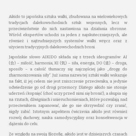
Aikido to japońska sztuka walki, zbudowana na wielowiekowych
tradycjach dalekowschodnich sztuk wojennych, lecz w
przeciwieństwie do nich nastawiona na działania obronne.
Wśród ekspertów uchodzi za jeden z najskuteczniejszych, ale
również i najtrudniejszych systemów walki wręcz oraz z
użyciem tradycyjnych dalekowschodnich broni.
Japońskie słowo AIKIDO składa się z trzech ideogramów: AI
(合) – miłość, harmonia, KI (気) – siła, energia, DO (道) – droga,
sposób – a całość tłumaczy się najczęściej jako „drogę do
zharmonizowania siły”. Już sama nazwa tej sztuki walki wskazuje
na fakt, iż jej celem nie jest zniszczenie przeciwnika, a jedynie
odwiedzenie go od drogi przemocy. Dlatego aikido nie stosuje
uderzeń i kopnięć (choć uczy przed nimi się bronić), a skupia się
na rzutach, dźwigniach i unieruchomieniach, które pozwalają nad
przeciwnikiem zapanować, ale go nie skrzywdzić czy zranić,
nigdy zabić. Istotnym aspektem ćwiczenia aikido jest również
rozwój duchowy, nauka samodyscypliny oraz konsekwencja w
dążeniu do celu.
Ze względu na swoją filozofię, aikido jest w dzisiejszych czasach