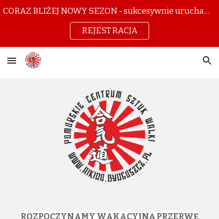
CORAZ BLIŻEJ NOWY SEZON - sukcesywnie uruchamiamy zapisy - NA RAZIE DO DOJO FORDON I DOJO OSIELSKO
Skip to main content
Skip to navigation
REJESTRACJA
ROZPOCZYNAMY WAKACYJNĄ PRZERWĘ